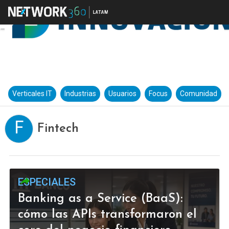
Verticales IT
Industrias
Usuarios
Focus
Comunidad
F
Fintech
ESPECIALES
Banking as a Service (BaaS):
cómo las APIs transformaron el