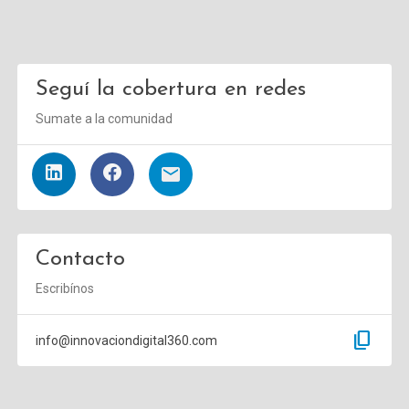
Seguí la cobertura en redes
Sumate a la comunidad
Contacto
Escribínos
content_copy
info@innovaciondigital360.com