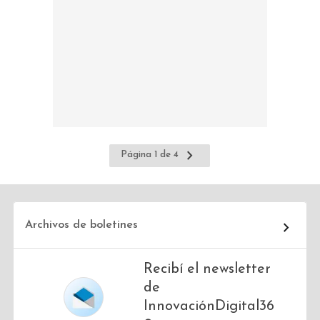
Ir
Página 1 de 4
a
la
página
siguiente
Archivos de boletines
Recibí el newsletter
de
InnovaciónDigital36