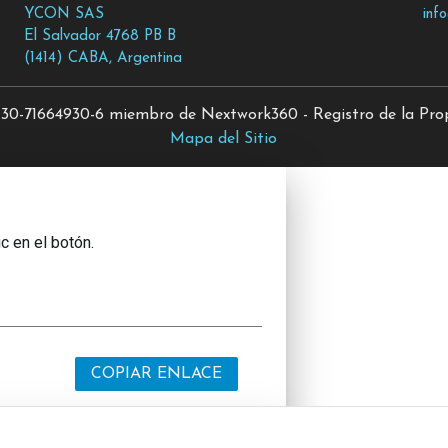
YCON SAS
inf
El Salvador 4768 PB B
(1414) CABA, Argentina
0-71664930-6 miembro de Nextwork360 - Registro de la Propi
Mapa del Sitio
c en el botón.
COPIAR ENLACE