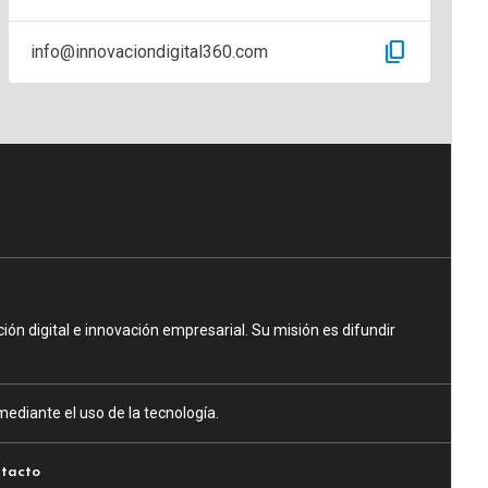
content_copy
info@innovaciondigital360.com
n digital e innovación empresarial. Su misión es difundir
ediante el uso de la tecnología.
tacto