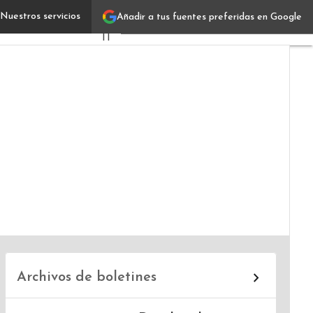
Nuestros servicios
Añadir a tus fuentes preferidas en Google
Annalisa Spedicato
Verticales
IT
Industrias
Usuarios
Focus
Comunidad
Archivos de boletines