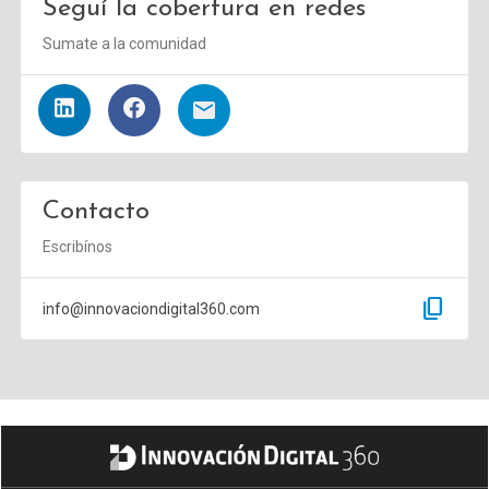
Seguí la cobertura en redes
Sumate a la comunidad
Contacto
Escribínos
content_copy
info@innovaciondigital360.com