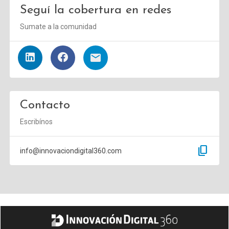
Seguí la cobertura en redes
Sumate a la comunidad
Contacto
Escribínos
content_copy
info@innovaciondigital360.com