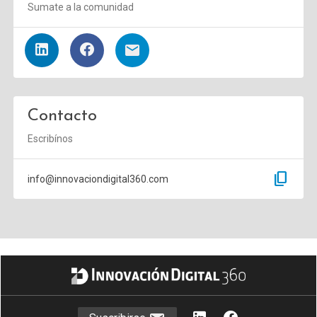
Sumate a la comunidad
Contacto
Escribínos
content_copy
info@innovaciondigital360.com