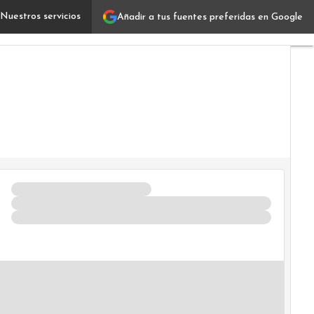
Nuestros servicios
Añadir a tus fuentes preferidas en Google
Digital360 se expande a España y Latinoamérica: los paso