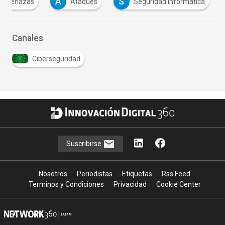
A
S
Amenazas
Ataques
Seguridad informática
Canales
Ciberseguridad
Suscribirse
Nosotros
Periodistas
Etiquetas
Rss Feed
Terminos y Condiciones
Privacidad
Cookie Center