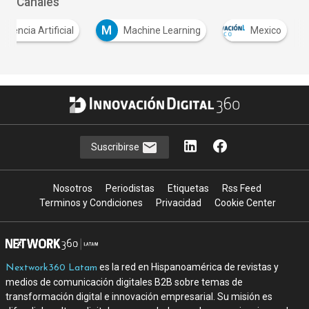
Canales
M
eligencia Artificial
Machine Learning
Mexico
Suscribirse
Nosotros
Periodistas
Etiquetas
Rss Feed
Terminos y Condiciones
Privacidad
Cookie Center
es la red en Hispanoamérica de revistas y
Nextwork360 Latam
medios de comunicación digitales B2B sobre temas de
transformación digital e innovación empresarial. Su misión es