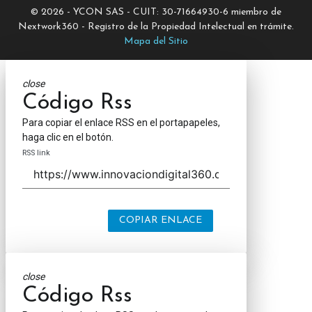
© 2026 - YCON SAS - CUIT: 30-71664930-6 miembro de
Nextwork360 - Registro de la Propiedad Intelectual en trámite.
Mapa del Sitio
close
Código Rss
Para copiar el enlace RSS en el portapapeles,
haga clic en el botón.
RSS link
COPIAR ENLACE
close
Código Rss