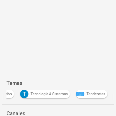
Temas
T
ovación
Tecnología & Sistemas
Tendencias
Canales