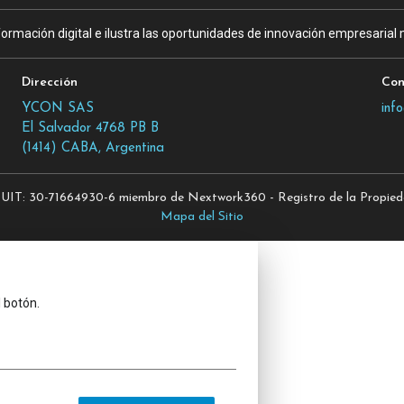
ormación digital e ilustra las oportunidades de innovación empresarial m
Dirección
Con
YCON SAS
inf
El Salvador 4768 PB B
(1414) CABA, Argentina
T: 30-71664930-6 miembro de Nextwork360 - Registro de la Propiedad
Mapa del Sitio
l botón.