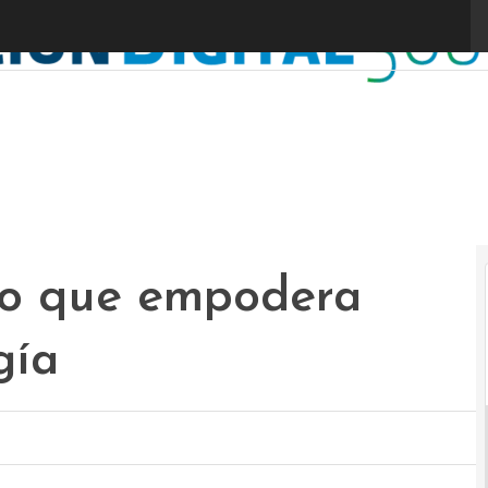
elo que empodera
gía