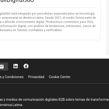
iónDigital360
igital360 está integrado por periodistas especializados en tecnología,
n empresarial en América Latina. Desde 2021, el medio forma parte de
 a difundir conocimiento digital. Producimos contenidos para CIOs,
nsformación digital, con análisis de tendencias, entrevistas, casos de
 basados en fuentes confiables y verificables.
s y Condiciones
Privacidad
Cookie Center
as y medios de comunicación digitales B2B sobre temas de transformació
América Latina.