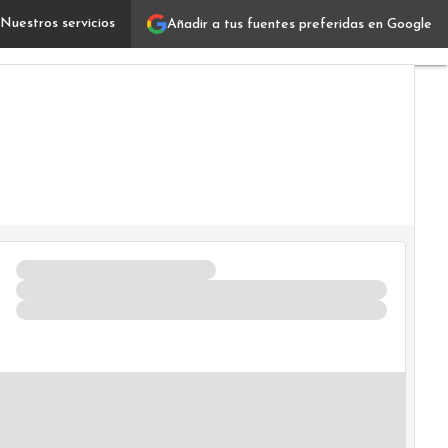
Nuestros servicios
Añadir a tus fuentes preferidas en Google
Mujer 4.0: el modelo que empodera mujeres en tecnolog