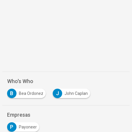
Who's Who
B
J
Bea Ordonez
John Caplan
Empresas
P
Payoneer