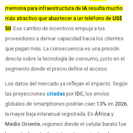
memoria para infraestructura de
IA
resulta mucho
más atractivo que abastecer a un teléfono de
US$
50
. Ese cambio de incentivos empuja a los
proveedores a derivar capacidad hacia los clientes
que pagan más. La consecuencia es una presión
directa sobre la tecnología de consumo, justo en el
segmento donde el precio define el acceso.
Los datos del mercado ya reflejan el impacto. Según
las proyecciones
citadas
por
IDC
, los envíos
globales de smartphones podrían caer
13%
en
2026
,
la mayor baja interanual registrada. En
África
y
Medio Oriente
, regiones donde el celular barato fue