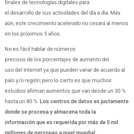
finales
de
tecnologías digitales para
el
de
sarrollo
de
sus actividades
de
l día a día. Más
aún, este crecimiento acelerado no cesará al menos
en
los
próximos 5 años.
No es fácil hablar
de
números
precisos
de
los
porcentajes
de
aumento
de
l
uso
de
l
Internet
ya
que
pueden variar
de
acuerdo al
país y/o región; pero lo cierto es
que
muchos
estudios afirman aumentos
que
van
de
sde un 30 %
hasta un 80 %.
Los
centros
de
datos
es justamente
donde se procesa y almacena toda la
información
que
es requerida por más
de
5 mil
millones
de
personas a nivel mundial.