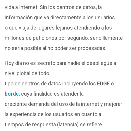
vida a
Internet
.
Sin
los
centros
de
datos,
la
información
que
va directamente a
los
usuarios
o
que
viaja
de
lugares lejanos atendiendo a los
millones
de
peticiones por segundo, sencillamente
no sería posible al no poder ser procesadas.
Hoy día no es secreto para nadie el
de
spliegue a
nivel global
de
todo
tipo
de
centros
de
datos
incluyendo
los
EDGE
o
borde,
cuya finalidad es atender la
creciente
de
manda
de
l uso
de
la
internet
y mejorar
la experiencia
de
los
usuarios en cuanto a
tiempos
de
respuesta (latencia) se refiere.