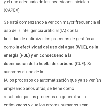
y el uso adecuado
de
las inversiones iniciales
(CAPEX).
Se está comenzando a ver con mayor frecuencia el
uso
de
la inteligencia artificial (IA) con la
finalidad
de
optimizar
los
procesos
de
gestión así
como
la efectividad
de
l uso
de
l agua (WUE),
de
la
energía (PUE) y en consecuencia la
disminución
de
la huella
de
carbono (CUE).
Si
aunamos al uso
de
la
IA
los
procesos
de
automatización
que
ya se venían
empleando años atrás, se tiene como
resultado
que
los
procesos en general sean
optimizados y
que
los
errores humanos sean