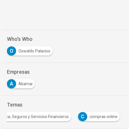
Who's Who
O
Oswaldo Palacios
Empresas
A
Akamai
Temas
C
Banca, Seguros y Servicios Financieros
compras online