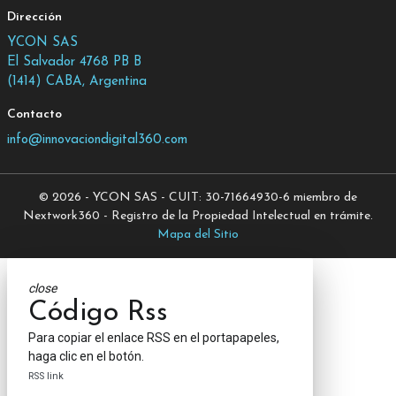
Dirección
YCON SAS
El Salvador 4768 PB B
(1414) CABA, Argentina
Contacto
info@innovaciondigital360.com
© 2026 - YCON SAS - CUIT: 30-71664930-6 miembro de
Nextwork360 - Registro de la Propiedad Intelectual en trámite.
Mapa del Sitio
close
Código Rss
Para copiar el enlace RSS en el portapapeles,
haga clic en el botón.
RSS link