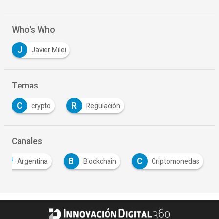
Who's Who
J
Javier Milei
Temas
C
R
crypto
Regulación
Canales
B
C
Argentina
Blockchain
Criptomonedas