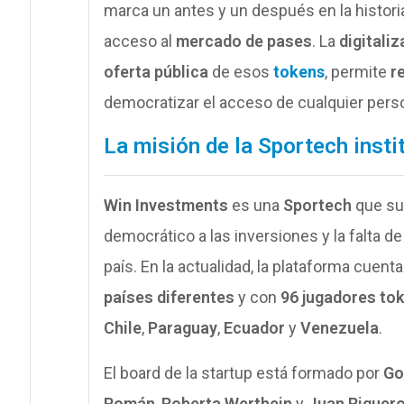
marca un antes y un después en la histor
acceso al
mercado de pases
. La
digitali
oferta pública
de esos
tokens
, permite
r
democratizar el acceso de cualquier pers
La misión de la Sportech insti
Win Investments
es una
Sportech
que sur
democrático a las inversiones y la falta d
país. En la actualidad, la plataforma cuen
países diferentes
y con
96 jugadores to
Chile
,
Paraguay
,
Ecuador
y
Venezuela
.
El board de la startup está formado por
Go
Román
,
Roberta Werthein
y
Juan Riquer