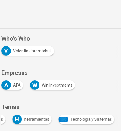
Who's Who
V
Valentín Jaremtchuk
Empresas
A
W
AFA
Win Investments
Temas
H
as
herramientas
Tecnología y Sistemas