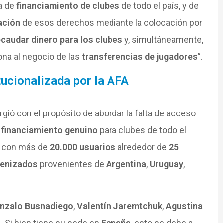
ia de
financiamiento de clubes
de todo el país, y de
zación
de esos derechos mediante la colocación por
ecaudar dinero para los clubes
y, simultáneamente,
ona al negocio de las
transferencias de jugadores
”.
tucionalizada por la AFA
gió con el propósito de abordar la falta de acceso
e
financiamiento genuino
para clubes de todo el
ta con más de
20.000 usuarios
alrededor de
25
kenizados
provenientes de
Argentina
,
Uruguay
,
nzalo Busnadiego
,
Valentín Jaremtchuk
,
Agustina
o
. Si bien tiene su sede en
España
, esto se debe a