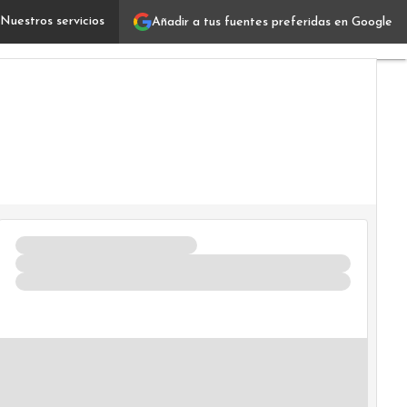
Nuestros servicios
Añadir a tus fuentes preferidas en Google
a casa madre del fútbol argentino institucionalizó a est