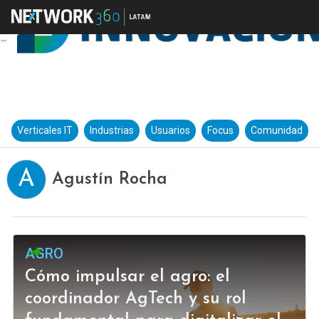
Verticales IT
Industrias
Usuarios
Focus
Comunidad
A
Agustín Rocha
AGRO
Cómo impulsar el agro: el
coordinador AgTech y su rol