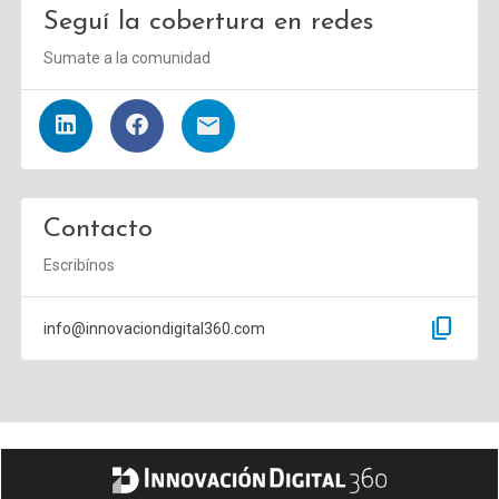
Seguí la cobertura en redes
Sumate a la comunidad
Contacto
Escribínos
content_copy
info@innovaciondigital360.com