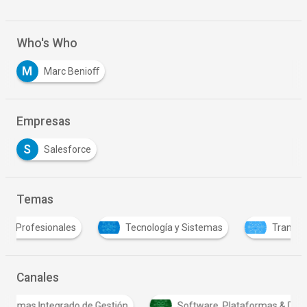
Who's Who
M
Marc Benioﬀ
Empresas
S
Salesforce
Temas
Tecnología y Sistemas
Transformación digital
Canales
S
Sistemas Integrado de Gestión
Software, Plataf