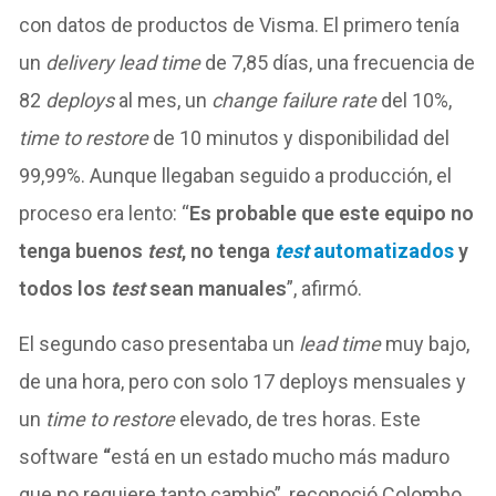
con datos de productos de Visma. El primero tenía
un
delivery lead time
de 7,85 días, una frecuencia de
82
deploys
al mes, un
change failure rate
del 10%,
time to restore
de 10 minutos y disponibilidad del
99,99%. Aunque llegaban seguido a producción, el
proceso era lento: “
Es probable que este equipo no
tenga buenos
test
, no tenga
test
automatizados
y
todos los
test
sean manuales
”, afirmó.
El segundo caso presentaba un
lead time
muy bajo,
de una hora, pero con solo 17 deploys mensuales y
un
time to restore
elevado, de tres horas. Este
software
“
está en un estado mucho más maduro
que no requiere tanto cambio”, reconoció Colombo.