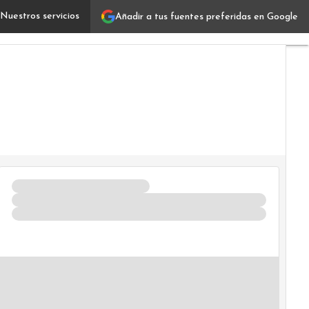
Nuestros servicios
Añadir a tus fuentes preferidas en Google
Ofimática: cómo optimizar la productividad empresarial c