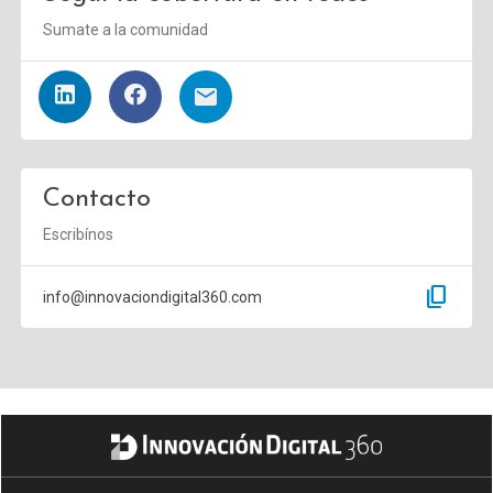
Sumate a la comunidad
Contacto
Escribínos
content_copy
info@innovaciondigital360.com