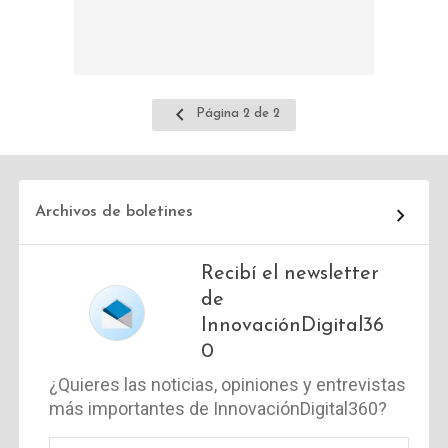
Ir
Página 2 de 2
a
la
página
anterior
Archivos de boletines
Recibí el newsletter
de
InnovaciónDigital36
0
¿Quieres las noticias, opiniones y entrevistas
más importantes de InnovaciónDigital360?
Correo