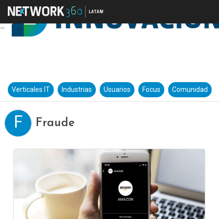
Verticales IT
Industrias
Usuarios
Focus
Comunidad
F
Fraude