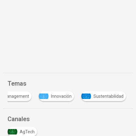
Temas
a y Management
Innovación
Sustentabilidad
Canales
AgTech