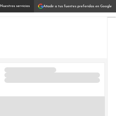
Nuestros servicios
Añadir a tus fuentes preferidas en Google
Indicadores de la sostenibilidad: una guía para evalua