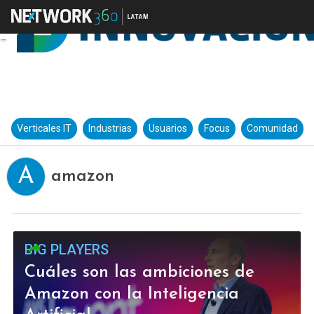
Verticales IT
Industrias
Usuarios
Focus
Comunidad
A
amazon
BIG PLAYERS
Cuáles son las ambiciones de
Amazon con la Inteligencia