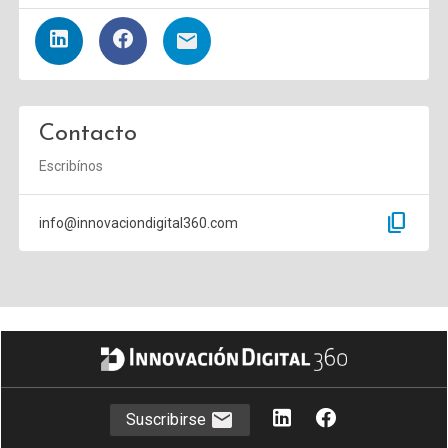
Contacto
Escribínos
content_copy
info@innovaciondigital360.com
Suscribirse