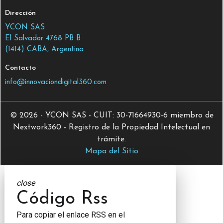
Dirección
YCON SAS
El Salvador 4768 PB B
(1414) CABA, Argentina
Contacto
info@innovaciondigital360.com
© 2026 - YCON SAS - CUIT: 30-71664930-6 miembro de
Nextwork360 - Registro de la Propiedad Intelectual en
trámite.
Mapa del Sitio
close
Código Rss
Para copiar el enlace RSS en el