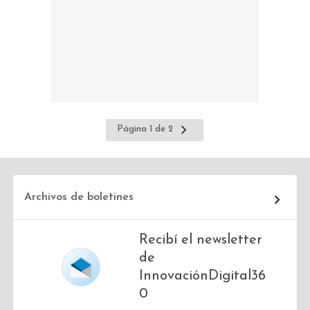
Ir
Página 1 de 2
a
la
página
siguiente
Archivos de boletines
Recibí el newsletter
de
InnovaciónDigital36
0