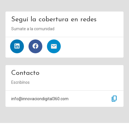
Seguí la cobertura en redes
Sumate a la comunidad
Contacto
Escribínos
content_copy
info@innovaciondigital360.com