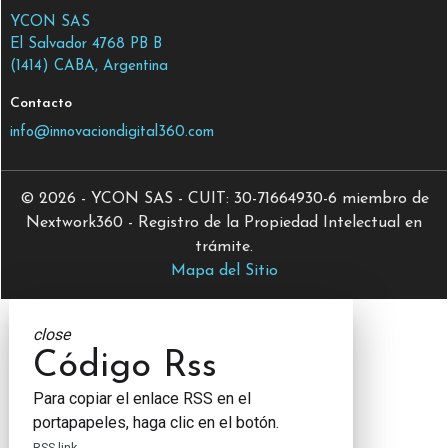
YCON SAS
El Salvador 4768 PB B
(1414) CABA, Argentina
Contacto
info@innovaciondigital360.com
© 2026 - YCON SAS - CUIT: 30-71664930-6 miembro de
Nextwork360 - Registro de la Propiedad Intelectual en
trámite.
Mapa del Sitio
close
Código Rss
Para copiar el enlace RSS en el
portapapeles, haga clic en el botón.
RSS link