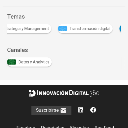
Temas
U
agement
Transformación digital
Universidad
Canales
Datos y Analytics
Suscribirse
Nosotros
Periodistas
Etiquetas
Rss Feed