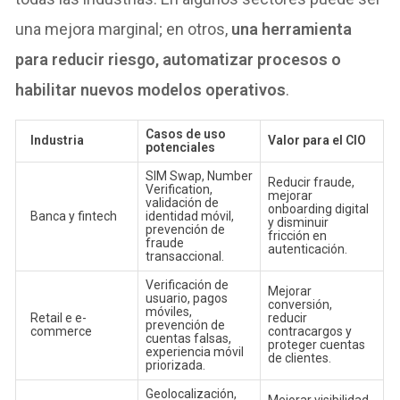
una mejora marginal; en otros,
una herramienta
para reducir riesgo, automatizar procesos o
habilitar nuevos modelos operativos
.
Casos de uso
Industria
Valor para el CIO
potenciales
SIM Swap, Number
Reducir fraude,
Verification,
mejorar
validación de
onboarding digital
Banca y fintech
identidad móvil,
y disminuir
prevención de
fricción en
fraude
autenticación.
transaccional.
Verificación de
Mejorar
usuario, pagos
conversión,
móviles,
Retail e e-
reducir
prevención de
commerce
contracargos y
cuentas falsas,
proteger cuentas
experiencia móvil
de clientes.
priorizada.
Geolocalización,
Mejorar visibilidad