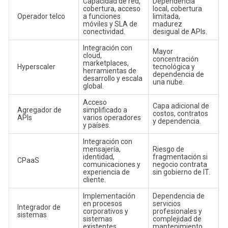
Capacidad de red,
Dependencia
cobertura, acceso
local, cobertura
Operador telco
a funciones
limitada,
móviles y SLA de
madurez
conectividad.
desigual de APIs.
Integración con
Mayor
cloud,
concentración
marketplaces,
Hyperscaler
tecnológica y
herramientas de
dependencia de
desarrollo y escala
una nube.
global.
Acceso
Capa adicional de
Agregador de
simplificado a
costos, contratos
APIs
varios operadores
y dependencia.
y países.
Integración con
mensajería,
Riesgo de
identidad,
fragmentación si
CPaaS
comunicaciones y
negocio contrata
experiencia de
sin gobierno de IT.
cliente.
Implementación
Dependencia de
en procesos
servicios
Integrador de
corporativos y
profesionales y
sistemas
sistemas
complejidad de
existentes.
mantenimiento.