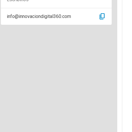
content_copy
info@innovaciondigital360.com