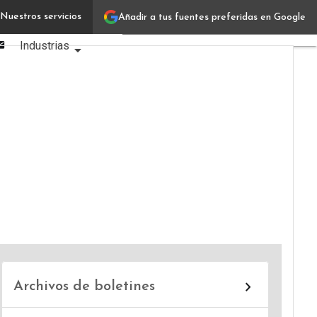
Linkedin
Nuestros servicios
Añadir a tus fuentes preferidas en Google
Verticales IT
Facebook
Email
Industrias
Usuarios
Focus
Comunidad
Archivos de boletines