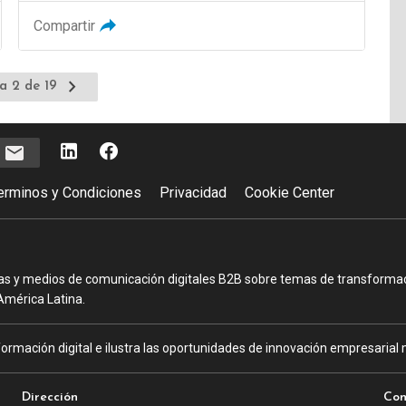
Compartir
Ir
a 2 de 19
a
la
página
e
siguiente
erminos y Condiciones
Privacidad
Cookie Center
as y medios de comunicación digitales B2B sobre temas de transformació
América Latina.
ormación digital e ilustra las oportunidades de innovación empresarial m
Dirección
Con