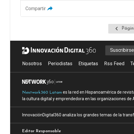
Compartir
Ir
Págin
a
la
página
Suscribirs
anterior
Nosotros
Periodistas
Etiquetas
Rss Feed
T
es la red en Hispanoamérica de revist
Nextwork360 Latam
la cultura digital y emprendedora en las organizaciones de 
InnovaciónDigital360 analiza los grandes temas de la transf
Editor Responsable