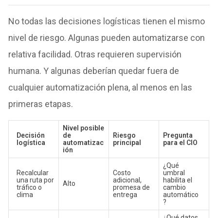
No todas las decisiones logísticas tienen el mismo
nivel de riesgo. Algunas pueden automatizarse con
relativa facilidad. Otras requieren supervisión
humana. Y algunas deberían quedar fuera de
cualquier automatización plena, al menos en las
primeras etapas.
Nivel posible
Decisión
de
Riesgo
Pregunta
logística
automatizac
principal
para el CIO
ión
¿Qué
Recalcular
Costo
umbral
una ruta por
adicional,
habilita el
Alto
tráfico o
promesa de
cambio
clima
entrega
automático
?
¿Qué datos