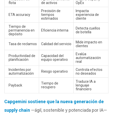
flota
de activos
OpEx
Precisión de
Impacta
ETA accuracy
tiempos
experiencia de
estimados
cliente
Tiempo de
Detecta cuellos
permanencia en
Eficiencia interna
de botella
depósito
Mide impacto en
Tasa de reclamos
Calidad del servicio
clientes
Evalúa
Productividad de
Capacidad del
automatización
planificación
equipo operativo
real
Incidentes por
Controla efectos
Riesgo operativo
automatización
no deseados
Traduce IA a
Tiempo de
Payback
lenguaje
recupero
financiero
Capgemini sostiene que la nueva generación de
supply chain
—ágil, sostenible y potenciada por IA—