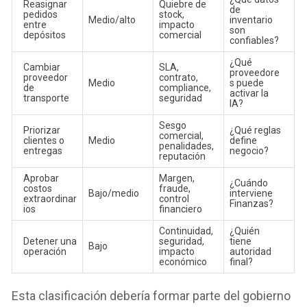
Reasignar
Quiebre de
de
pedidos
stock,
Medio/alto
inventario
entre
impacto
son
depósitos
comercial
confiables?
¿Qué
Cambiar
SLA,
proveedore
proveedor
contrato,
Medio
s puede
de
compliance,
activar la
transporte
seguridad
IA?
Sesgo
Priorizar
¿Qué reglas
comercial,
clientes o
Medio
define
penalidades,
entregas
negocio?
reputación
Aprobar
Margen,
¿Cuándo
costos
fraude,
Bajo/medio
interviene
extraordinar
control
Finanzas?
ios
financiero
Continuidad,
¿Quién
Detener una
seguridad,
tiene
Bajo
operación
impacto
autoridad
económico
final?
Esta clasificación debería formar parte del gobierno