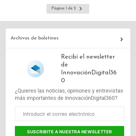
Ir
Página 1 de 2
a
la
página
siguiente
Archivos de boletines
Recibí el newsletter
de
InnovaciónDigital36
0
¿Quieres las noticias, opiniones y entrevistas
más importantes de InnovaciónDigital360?
Correo
electrónico
corporativo
SUSCRIBITE
A NUESTRA NEWSLETTER