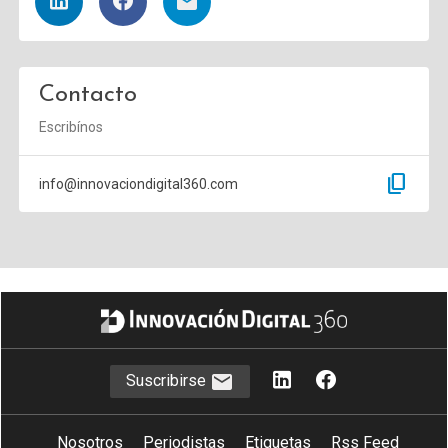
Contacto
Escribínos
content_copy
info@innovaciondigital360.com
Suscribirse
Nosotros
Periodistas
Etiquetas
Rss Feed