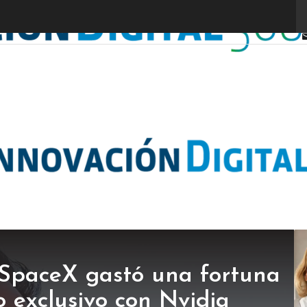
 SpaceX gastó una fortuna
o exclusivo con Nvidia