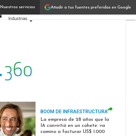
Linkedin
Nuestros servicios
Añadir a tus fuentes preferidas en Google
Verticales IT
Facebook
Email
Industrias
Usuarios
Focus
Comunidad
BOOM DE INFRAESTRUCTURA
La empresa de 28 años que la
IA convirtió en un cohete: va
camino a facturar US$ 1.000