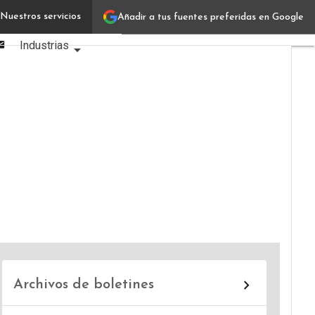
Linkedin
Nuestros servicios
Añadir a tus fuentes preferidas en Google
Verticales IT
Facebook
Email
Industrias
Usuarios
Focus
Comunidad
Archivos de boletines