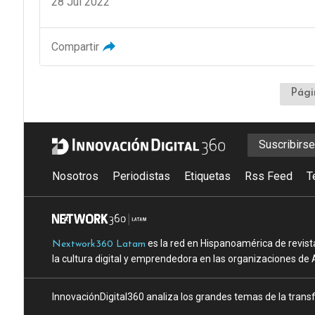
28 Jul 2022
Compartir
Pági
Suscribirs
Nosotros
Periodistas
Etiquetas
Rss Feed
T
es la red en Hispanoamérica de revist
Nextwork360 Latam
la cultura digital y emprendedora en las organizaciones de 
InnovaciónDigital360 analiza los grandes temas de la transf