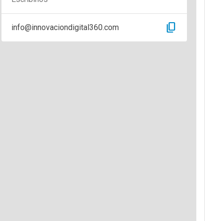
content_copy
info@innovaciondigital360.com