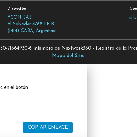
Dirección
Con
YCON SAS
inf
El Salvador 4768 PB B
(1414) CABA, Argentina
0-71664930-6 miembro de Nextwork360 - Registro de la Propi
Mapa del Sitio
c en el botón.
COPIAR ENLACE